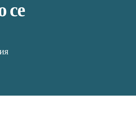
о се
ия