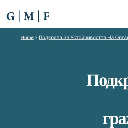
SKIP
TO
MAIN
CONTENT
Breadcrumb
Home
Подкрепа За Устойчивостта На Орга
Подкр
гра