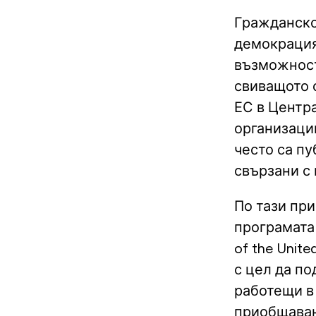
Гражданско
демокрация
възможност
свиващото с
ЕС в Центра
организаци
често са п
свързани с
По тази пр
програмата 
of the Unit
с цел да п
работещи в
приобщаван