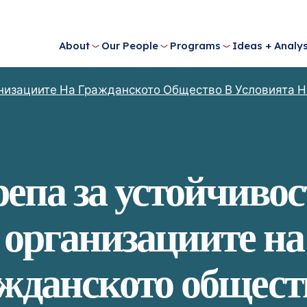
About
Our People
Programs
Ideas + Analys
низациите На Гражданското Общество В Условията 
епа за устойчивос
организациите на
жданското общест