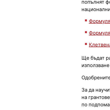
попълнят фо
национални
Формуля
Формуля
Клетвен
Ще бъдат р
използване
Одобрените
За да науч
на грантове
по подпома