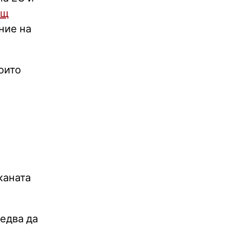
ащ
ние на
оито
каната
едва да