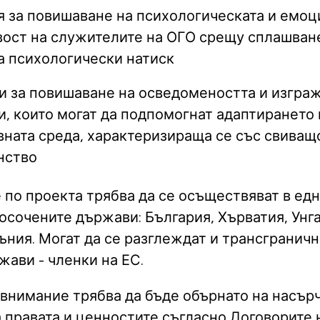
я за повишаване на психологическата и емоц
вост на служителите на ОГО срещу сплашване
а психологически натиск
и за повишаване на осведомеността и изгра
, които могат да подпомогнат адаптирането
ната среда, характеризираща се със свиващ
нство
 по проекта трябва да се осъществяват в едн
осочените държави: България, Хърватия, Унг
ъния. Могат да се разглеждат и трансгранич
жави - членки на ЕС.
внимание трябва да бъде обърнато на насър
 правата и ценностите съгласно Договорите 