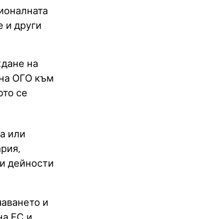
ионалната
 и други
ждане на
 на ОГО към
ото се
а или
ария,
ни дейности
чаването и
на ЕС и