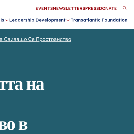
Utility
EVENTS
NEWSLETTERS
PRESS
DONATE
M
Menu
is
Leadership Development
Transatlantic Foundation
n
На Свиващо Се Пространство
тта на
во в