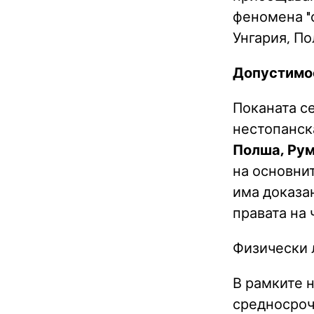
феномена "с
Унгария, П
Допустим
Поканата с
нестопанск
Полша, Ру
на основнит
има доказан
правата на 
Физически 
В рамките н
средносроч