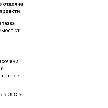
в отделна
 проекти
.
запазва
имост от
насочени
 в
ащото се
 на ОГО в