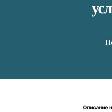
усл
П
Описание 