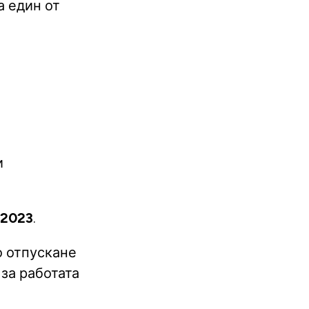
а един от
и
.2023
.
о отпускане
 за работата