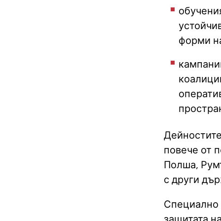
обучени
устойчи
форми н
кампани
коалиции
оператив
простра
Дейностите
повече от п
Полша, Рум
с други дър
Специално 
защитата на