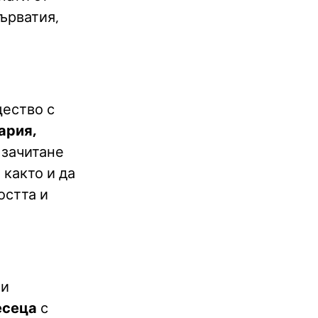
ърватия,
щество с
ария,
 зачитане
 както и да
остта и
 и
есеца
с