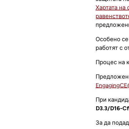
Хартата на 
равенствот
предложени
Особено се
работят с 
Процес на 
Предложени
EngagingCE
При кандид
D3.3/D16-C
За да пода