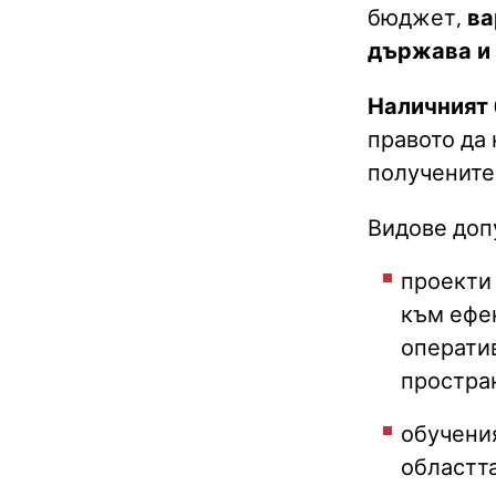
бюджет,
ва
държава и 
Наличният 
правото да 
получените
Видове доп
проекти 
към ефе
операти
простра
обучения
областт