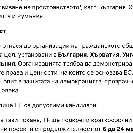
виване на пространството", като България, Х
олша и Румъния.
ост
е отнася до организации на гражданското об
а цел, установени в
България, Хърватия, Унг
мъния
. Организацията трябва да демонстрира
е права и ценности, на които се основава ЕС,
 опит в защитата на демокрацията, прозрачн
човека.
лица НЕ са допустими кандидати.
а тази покана, TF ще подкрепи краткосрочни
ни проекти с продължителност от
6 до 24 м