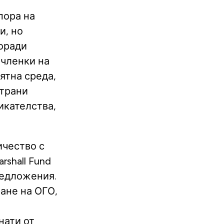
пора на
и, но
оради
 членки на
ятна среда,
страни
икателства,
ичество с
rshall Fund
предложения.
ане на ОГО,
нати от