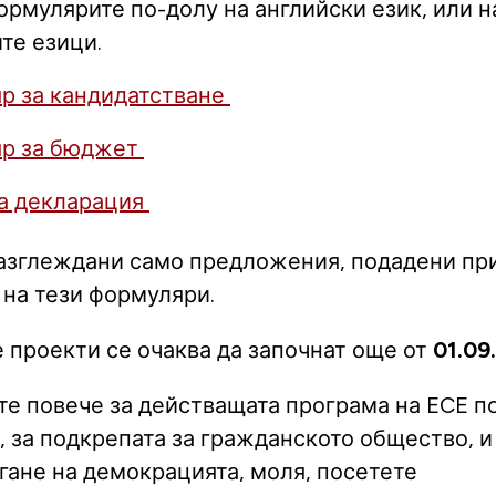
рмулярите по-долу на английски език, или н
те езици.
р за кандидатстване
р за бюджет
а декларация
азглеждани само предложения, подадени пр
 на тези формуляри.
 проекти се очаква да започнат още от
01.09
ите повече за действащата програма на ECE п
, за подкрепата за гражданското общество, и
гане на демокрацията, моля, посетете