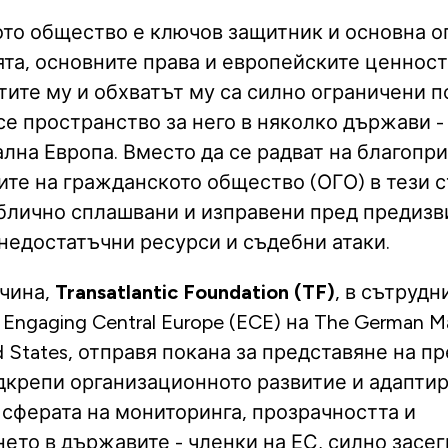
то общество е ключов защитник и основна о
та, основните права и европейските ценност
ите му и обхватът му са силно ограничени п
е пространство за него в няколко държави -
лна Европа. Вместо да се радват на благопри
ите на гражданското общество (ОГО) в тези 
ублично сплашвани и изправени пред предизв
 недостатъчни ресурси и съдебни атаки.
ичина,
Transatlantic Foundation (TF)
, в сътрудн
Engaging Central Europe (ECE) на The German Ma
ed States, отправя покана за представяне на 
одкрепи организационното развитие и адаптир
 сферата на мониторинга, прозрачността и
ето в държавите - членки на ЕС, силно засег