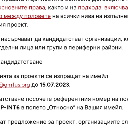
основните права
, както и на
подхода, включв
о между половете
на всички нива на изпълне
я проект.
 насърчават да кандидатстват организации, к
отделни лица или групи в периферни райони.
кандидатстване
ята за проекти се изпращат на имейл
@gmfus.org
до
15.07.2023
.
атстване посочете референтния номер на по
fP-INT6
в полето „Относно“ на Вашия имейл.
дат предложение за проект, организациите сл