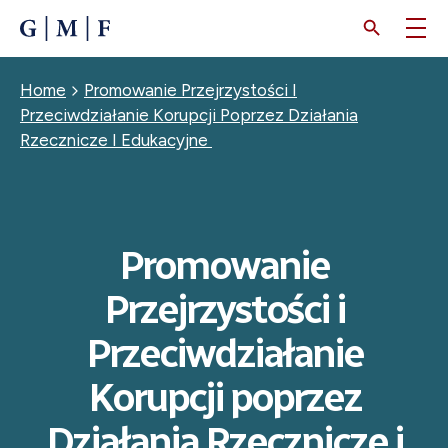
SKIP
TO
MAIN
CONTENT
Breadcrumb
Home
Promowanie Przejrzystości I
Przeciwdziałanie Korupcji Poprzez Działania
Rzecznicze I Edukacyjne
Promowanie
Przejrzystości i
Przeciwdziałanie
Korupcji poprzez
Działania Rzecznicze i