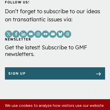
FOLLOW US!
Don’t forget to subscribe to our ideas
on transatlantic issues via:
Social
Links
NEWSLETTER
Get the latest! Subscribe to GMF
newsletters.
SIGN UP
We use cookies to analyze how visitors use our website
Footer
OUR OFFICES